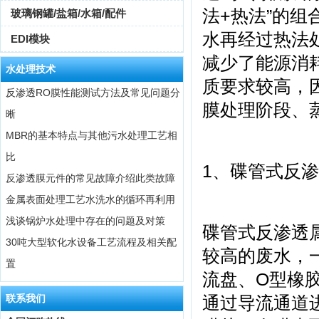
法+热法”的组
玻璃钢罐/盐箱/水箱/配件
水再经过热法
EDI模块
减少了能源消
水处理技术
质要求较高，
反渗透RO膜性能测试方法及常见问题分
膜处理阶段、
晰
MBR的基本特点与其他污水处理工艺相
比
1、碟管式反渗透
反渗透膜元件的常见故障介绍此类故障
金属表面处理工艺水洗水的循环再利用
浅谈锅炉水处理中存在的问题及对策
碟管式反渗透
30吨大型软化水设备工艺流程及相关配
较高的废水，
置
流盘、O型橡
联系我们
通过导流通道