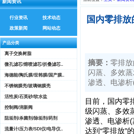
新闻资讯
国内零排放
行业资讯
技术动态
政策新闻
网站动态
产品分类
离子交换树脂
摘要：
零排放
微孔滤芯/熔喷滤芯/折叠滤芯..
闪蒸、多效蒸
海德能/陶氏膜/世韩膜/国产膜..
渗透、电渗析
不锈钢膜壳/玻璃钢膜壳
活性炭/石英砂/软水盐
目前，国内零
控制阀/润新阀
级闪蒸、多效
阻垢剂/杀菌剂/除垢剂/药剂
渗透、电渗析
流量计/压力表/SDI仪/电导仪..
达到“零排放”