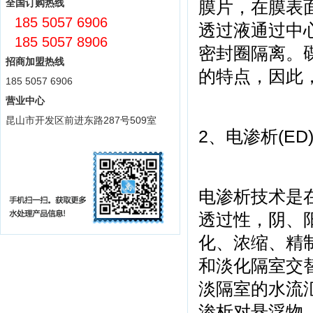
全国订购热线
膜片，在膜表
185 5057 6906
透过液通过中
185 5057 8906
密封圈隔离。
招商加盟热线
的特点，因此
185 5057 6906
营业中心
昆山市开发区前进东路287号509室
2、电渗析(ED
电渗析技术是
透过性，阴、
化、浓缩、精
和淡化隔室交
淡隔室的水流
渗析对悬浮物、