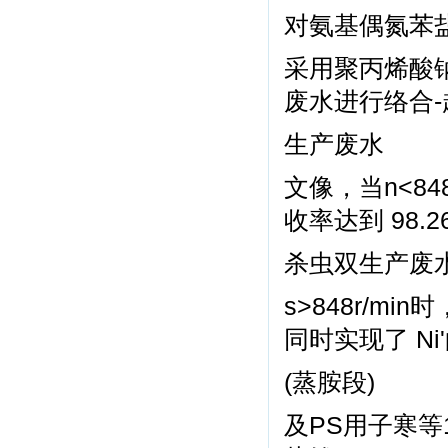
对氨基偶氮苯
采用聚丙烯酸钠
废水进行络合-
生产废水
文像，当n<848
收率达到 98.
杀虫双生产废
s>848r/m
同时实现了 Ni
(蒸胺段)
及PS用子寒等