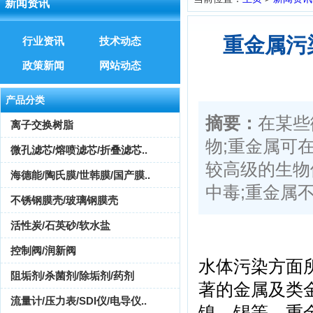
新闻资讯
重金属污
行业资讯
技术动态
政策新闻
网站动态
产品分类
摘要：
在某些
离子交换树脂
物;重金属可
微孔滤芯/熔喷滤芯/折叠滤芯..
较高级的生物
海德能/陶氏膜/世韩膜/国产膜..
中毒;重金属不
不锈钢膜壳/玻璃钢膜壳
活性炭/石英砂/软水盐
控制阀/润新阀
水体污染方面
阻垢剂/杀菌剂/除垢剂/药剂
著的金属及类
流量计/压力表/SDI仪/电导仪..
镍、锡等。重