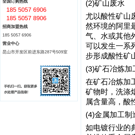
全国订购热线
(2)矿山废水
185 5057 6906
尤以酸性矿山
185 5057 8906
然环境的阿里
招商加盟热线
气、水或其他
185 5057 6906
营业中心
可以发生一系
昆山市开发区前进东路287号509室
步形成酸性矿
(3)矿石冶炼
在矿石冶炼加
矿物时，洗涤
属含量高，酸
(4)金属加工
如电镀行业的