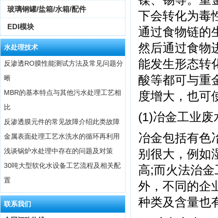
玻璃钢罐/盐箱/水箱/配件
下会转化为毒
EDI模块
通过食物链的
然后通过食物
水处理技术
能发生形态转
反渗透RO膜性能测试方法及常见问题分
酸等都可与重
晰
MBR的基本特点与其他污水处理工艺相
度增大，也可
比
(1)冶金工业废
反渗透膜元件的常见故障介绍此类故障
冶金包括有色
金属表面处理工艺水洗水的循环再利用
浅谈锅炉水处理中存在的问题及对策
别很大，例如
30吨大型软化水设备工艺流程及相关配
高;而火法治
置
外，不同的企
种类及含量也
联系我们